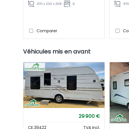
470 x 230 x 258
6
470
Comparer
Co
Véhicules mis en avant
29 900 €
CE.39422
TVA Incl.