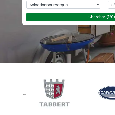
Chercher
(
120