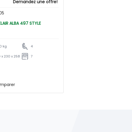
Demandez une offre!
05
CARAVELAIR ALBA 497 STYLE
0 kg
4
 x 230 x 258
7
mparer