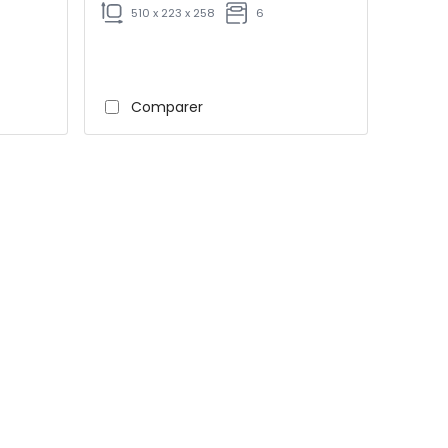
510 x 223 x 258
6
Comparer