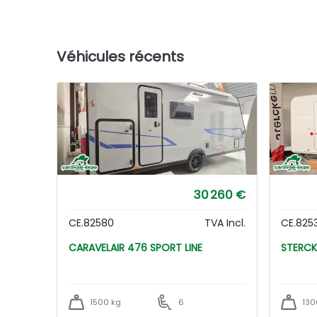
Véhicules récents
30 260 €
CE.82580
TVA Incl.
CE.825
CARAVELAIR 476 SPORT LINE
1500 kg
6
130