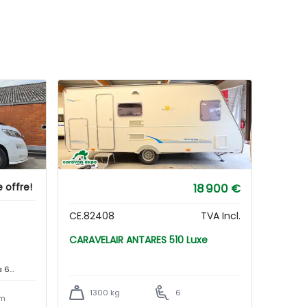
offre!
18 900 €
CE.82408
TVA Incl.
CARAVELAIR ANTARES 510 Luxe
à 6
1300 kg
6
km