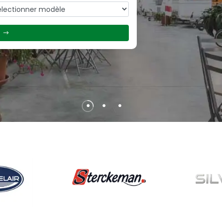
)
•
•
•