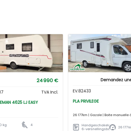
24 990 €
Demandez une 
EV.82433
37
TVA Incl.
PLA PRIVILEGE
STERCKEMAN 4625 LJ EASY
26 177km | Gazole | Boite manuelle 
rapports
0 kg
4
Handgeschakelde
26 177 
6-versnellingsbak