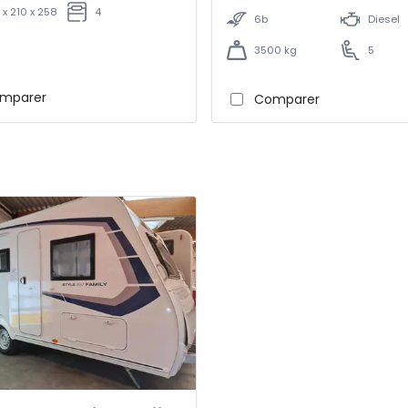
 x 210 x 258
4
6b
Diesel
3500 kg
5
mparer
Comparer