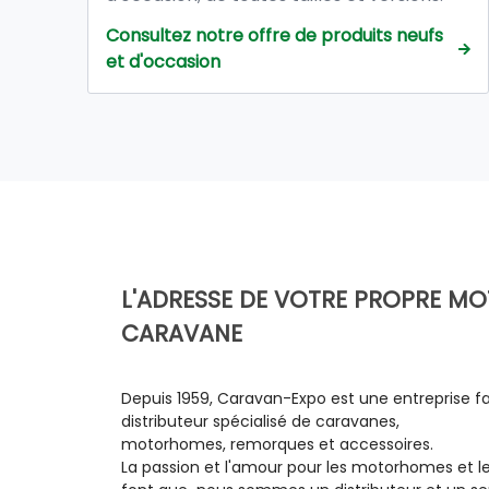
Tous nos véhicules d'occasion sont vendus
Consultez notre offre de produits neufs
avec : Garantie totale de 12 mois à
et d'occasion
compter de la date de livraison dans nos
ateliers.
L'ADRESSE DE VOTRE PROPRE 
CARAVANE
Depuis 1959, Caravan-Expo est une entreprise fa
distributeur spécialisé de caravanes,
motorhomes, remorques et accessoires.
La passion et l'amour pour les motorhomes et l