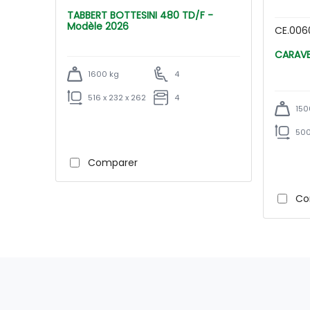
TABBERT BOTTESINI 480 TD/F -
Modèle 2026
CE.006
1600 kg
4
516 x 232 x 262
4
150
500
Comparer
Co