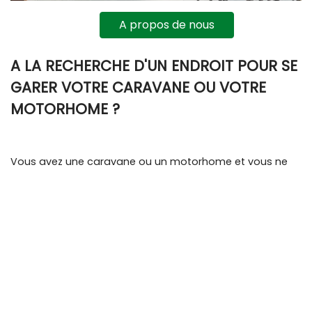
A propos de nous
A LA RECHERCHE D'UN ENDROIT POUR SE
GARER VOTRE CARAVANE OU VOTRE
MOTORHOME ?
Vous avez une caravane ou un motorhome et vous ne
pouvez pas la garer sur votre propre terrain ? Alors nous
vous offrons la solution !
Vous pouvez garer votre caravane toute l'année sans
aucun souci. Même si vous souhaitez garer votre
caravane temporairement, cela ne pose aucun
problème.