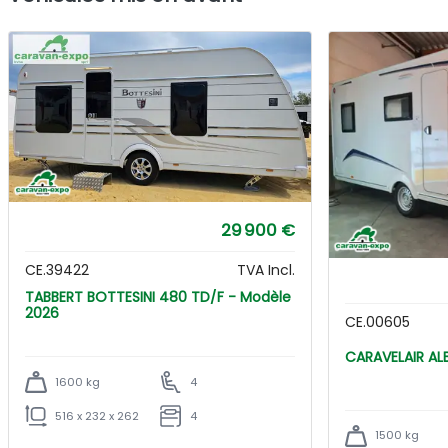
29 900 €
CE.39422
TVA Incl.
TABBERT BOTTESINI 480 TD/F - Modèle
2026
CE.00605
CARA
1600 kg
4
516 x 232 x 262
4
1500 kg