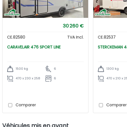
30 260 €
CE.82580
TVA Incl.
CE.82537
CARAVELAIR 476 SPORT LINE
ST
1500 kg
6
1300 kg
470 x 230 x 258
6
470 x 210 x 2
Comparer
Comparer
Véhicules mis en avant