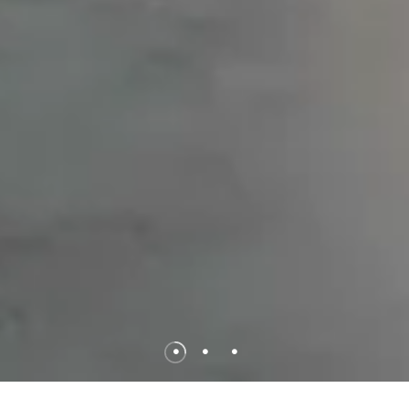
•
•
•