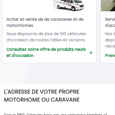
Achat et vente de de caravanes et de
Servi
motorhomes
d'ac
Nous disposons de plus de 100 véhicules
Nos 
d'occasion, de toutes tailles et versions.
disp
Tous nos véhicules d'occasion sont vendus
néce
Consultez notre offre de produits neufs
avec : Garantie totale de 12 mois à
la r
et d'occasion
Pren
compter de la date de livraison dans nos
camp
ateliers.
servi
L'ADRESSE DE VOTRE PROPRE
MOTORHOME OU CARAVANE