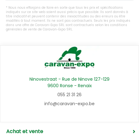
Nous nous efforçons de faire en sorte que tous les prix et spécifications
indiqués sur ce site web soient aussi précis que possible. Ils sont donnés à
titre indicatif et peuvent contenir des inexactitudes ou des erreurs ou être
modifiés à tout moment. Ils ne sont pas contractuels. Seuls les prix indiqués
dans une offre de Caravan-Expo SRL sont contractuels selon les conditions
générales de vente de Caravan-Expo SRL.
Ninovestraat - Rue de Ninove 127-129
9600 Ronse - Renaix
055 21 31 26
info@caravan-expo.be
Achat et vente