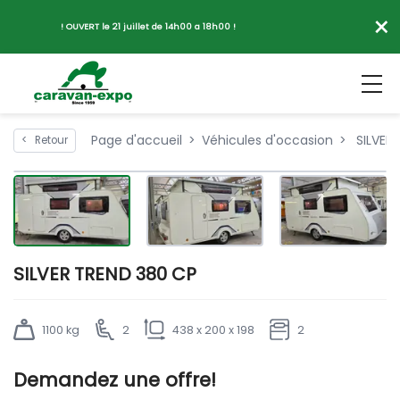
×
! OUVERT le 21 juillet de 14h00 a 18h00 !
Page d'accueil
Véhicules d'occasion
SILVER
<
Retour
SILVER TREND 380 CP
1100 kg
2
438 x 200 x 198
2
Demandez une offre!