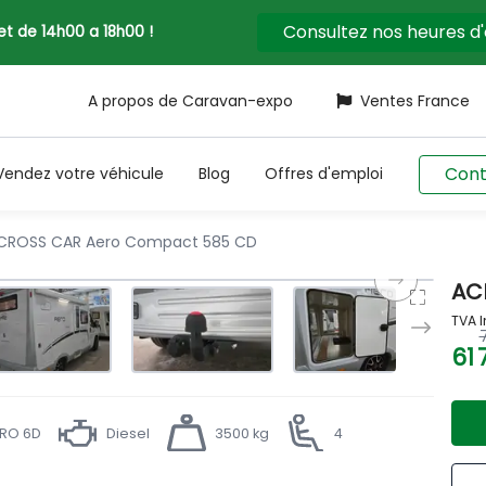
Consultez nos heures d
llet de 14h00 a 18h00 !
A propos de Caravan-expo
Ventes France
Cont
Vendez votre véhicule
Blog
Offres d'emploi
ROSS CAR Aero Compact 585 CD
AC
TVA I
61 
RO 6D
Diesel
3500 kg
4