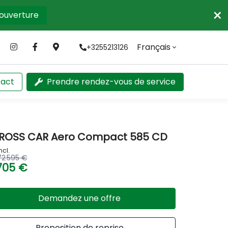
×
'ouverture
Français
+3255213126
act
Prendre rendez-vous de service
ROSS CAR Aero Compact 585 CD
ncl.
72 595 €
705 €
Demandez une offre
Proposition de reprise