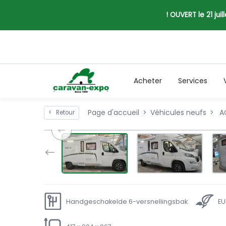
! OUVERT le 21 jui
Acheter
Services
Page d'accueil
Véhicules neufs
AC
<
Retour
Handgeschakelde 6-versnellingsbak
EU