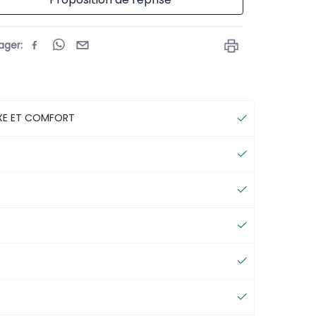
ager
:
UXE ET COMFORT