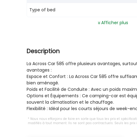
Type of bed
Afficher plus
Description
La Across Car 585 offre plusieurs avantages, surt
avantages :

Espace et Confort : La Across Car 585 offre suff
bien aménagé.

Poids et Facilité de Conduite : Avec un poids maxim
Options et Équipements : Ce camping-car est équipé 
souvent la climatisation et le chauffage.

Flexibilité : Idéal pour les courts séjours de week
Nous nous efforçons de faire en sorte que tous les prix et spécifica
modifiés à tout moment. Ils ne sont pas contractuels. Seuls les pri