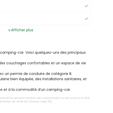
Afficher plus
 camping-car. Voici quelques-uns des principaux 
es couchages confortables et un espace de vie 
ec un permis de conduire de catégorie B.

e bien équipée, des installations sanitaires, et 
lence et à la commodité d’un camping-car.
 indicatif et peuvent contenir des inexactitudes ou des erreurs ou être
 générales de vente de Caravan-Expo SRL.