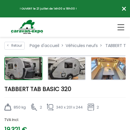
×
! OUVERT le 21 juillet de 14h00 a 18h00 !
Page d'accueil
Véhicules neufs
TABBERT TAB
<
Retour
TABBERT TAB BASIC 320
850 kg
2
340 x 201 x 244
2
TVA Incl.
19 321 €