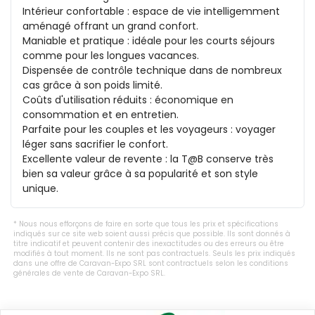
Intérieur confortable : espace de vie intelligemment 
aménagé offrant un grand confort.

Maniable et pratique : idéale pour les courts séjours 
comme pour les longues vacances.

Dispensée de contrôle technique dans de nombreux 
cas grâce à son poids limité.

Coûts d'utilisation réduits : économique en 
consommation et en entretien.

Parfaite pour les couples et les voyageurs : voyager 
léger sans sacrifier le confort.

Excellente valeur de revente : la T@B conserve très 
bien sa valeur grâce à sa popularité et son style 
unique.
Nous nous efforçons de faire en sorte que tous les prix et spécifications
indiqués sur ce site web soient aussi précis que possible. Ils sont donnés à
titre indicatif et peuvent contenir des inexactitudes ou des erreurs ou être
modifiés à tout moment. Ils ne sont pas contractuels. Seuls les prix indiqués
dans une offre de Caravan-Expo SRL sont contractuels selon les conditions
générales de vente de Caravan-Expo SRL.