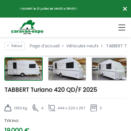
×
! OUVERT le 21 juillet de 14h00 a 18h00 !
Page d'accueil
Véhicules neufs
TABBERT Tur
<
Retour
TABBERT Turiano 420 QD/F 2025
1350 kg
4
444 x 220 x 257
3
TVA Incl.
19 000 €