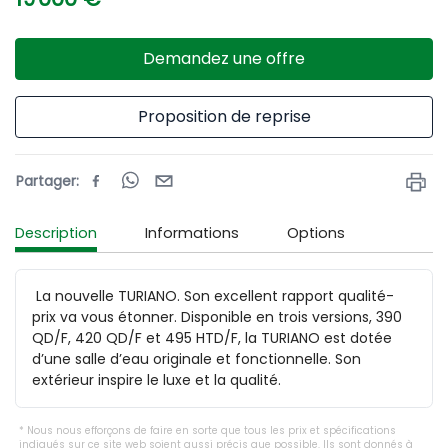
Demandez une offre
Proposition de reprise
Partager
:
Description
Informations
Options
 La nouvelle TURIANO. Son excellent rapport qualité-
prix va vous étonner. Disponible en trois versions, 390 
QD/F, 420 QD/F et 495 HTD/F, la TURIANO est dotée 
d’une salle d’eau originale et fonctionnelle. Son 
extérieur inspire le luxe et la qualité.
Nous nous efforçons de faire en sorte que tous les prix et spécifications
indiqués sur ce site web soient aussi précis que possible. Ils sont donnés à