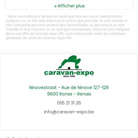
Afficher plus
Nous nous efforçons de faire en sorte que tous les prix et spécifications
indiqués sur ce site web soient aussi précis que possible. Ils sont donnés à
titre indicatif et peuvent contenir des inexactitudes ou des erreurs ou être
modifiés à tout moment. Ils ne sont pas contractuels. Seuls les prix indiqués
dans une offre de Caravan-Expo SRL sont contractuels selon les conditions
générales de vente de Caravan-Expo SRL.
Ninovestraat - Rue de Ninove 127-129
9600 Ronse - Renaix
055 21 31 26
info@caravan-expo.be