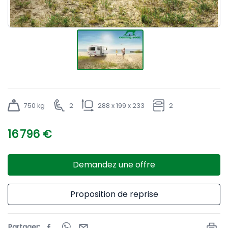
750 kg
2
288 x 199 x 233
2
16 796 €
Demandez une offre
Proposition de reprise
Partager
: