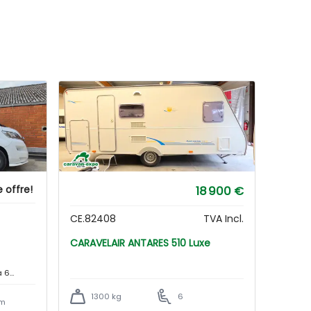
offre!
18 900 €
CE.82408
TVA Incl.
CARAVELAIR ANTARES 510 Luxe
à 6
1300 kg
6
km