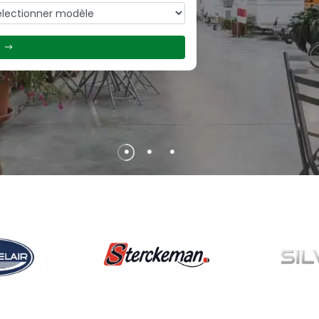
)
•
•
•