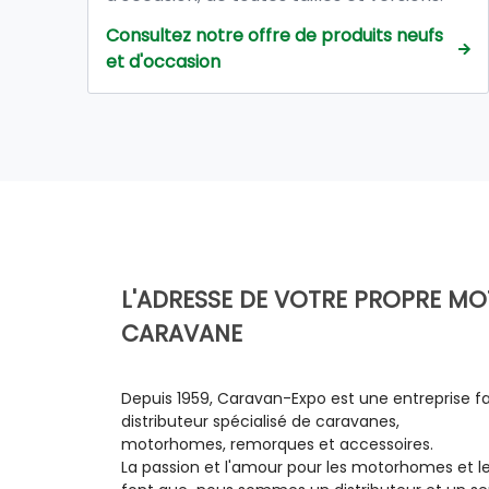
Tous nos véhicules d'occasion sont vendus
Consultez notre offre de produits neufs
avec : Garantie totale de 12 mois à
et d'occasion
compter de la date de livraison dans nos
ateliers.
L'ADRESSE DE VOTRE PROPRE 
CARAVANE
Depuis 1959, Caravan-Expo est une entreprise fa
distributeur spécialisé de caravanes,
motorhomes, remorques et accessoires.
La passion et l'amour pour les motorhomes et l