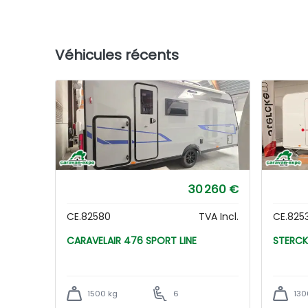
Véhicules récents
30 260 €
CE.82580
TVA Incl.
CE.825
CARAVELAIR 476 SPORT LINE
1500 kg
6
130