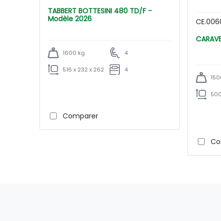
TABBERT BOTTESINI 480 TD/F -
Modèle 2026
CE.006
1600 kg
4
516 x 232 x 262
4
150
500
Comparer
Co