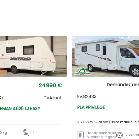
24 990 €
Demandez une 
EV.82433
37
TVA Incl.
PLA PRIVILEGE
STERCKEMAN 4625 LJ EASY
26 177km | Gazole | Boite manuelle 
rapports
0 kg
4
Handgeschakelde
26 177 
6-versnellingsbak