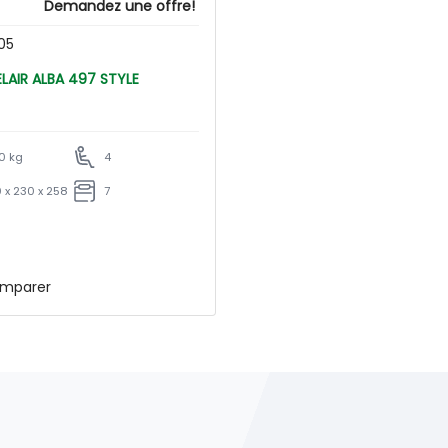
Demandez une offre!
05
CARAVELAIR ALBA 497 STYLE
0 kg
4
 x 230 x 258
7
mparer