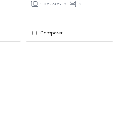
510 x 223 x 258
6
Comparer