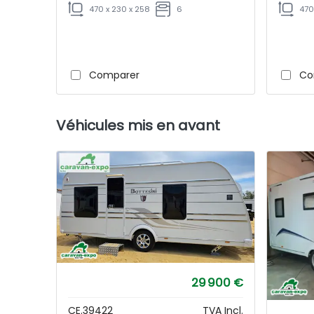
470 x 230 x 258
6
470
Comparer
Co
Véhicules mis en avant
29 900 €
CE.39422
TVA Incl.