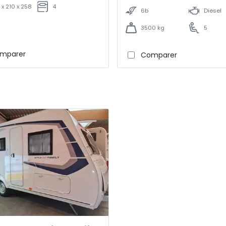
 x 210 x 258
4
6b
Diesel
3500 kg
5
mparer
Comparer