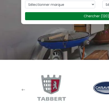
Chercher
(
120