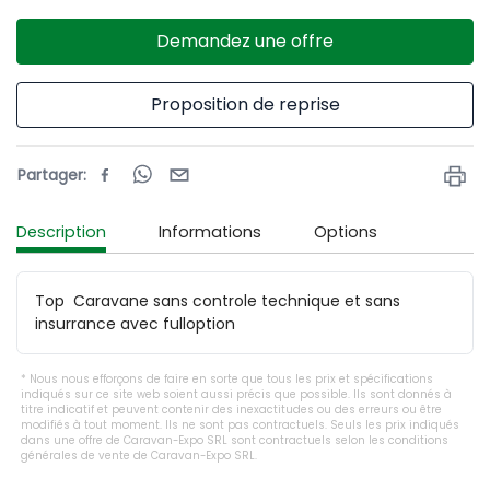
Demandez une offre
Proposition de reprise
Partager
:
Description
Informations
Options
Top  Caravane sans controle technique et sans 
insurrance avec fulloption
Nous nous efforçons de faire en sorte que tous les prix et spécifications
indiqués sur ce site web soient aussi précis que possible. Ils sont donnés à
titre indicatif et peuvent contenir des inexactitudes ou des erreurs ou être
modifiés à tout moment. Ils ne sont pas contractuels. Seuls les prix indiqués
dans une offre de Caravan-Expo SRL sont contractuels selon les conditions
générales de vente de Caravan-Expo SRL.