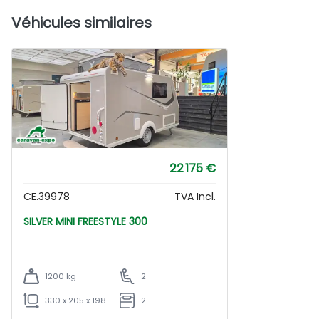
Véhicules similaires
22 175 €
CE.39978
TVA Incl.
SILVER MINI FREESTYLE 300
1200 kg
2
330 x 205 x 198
2