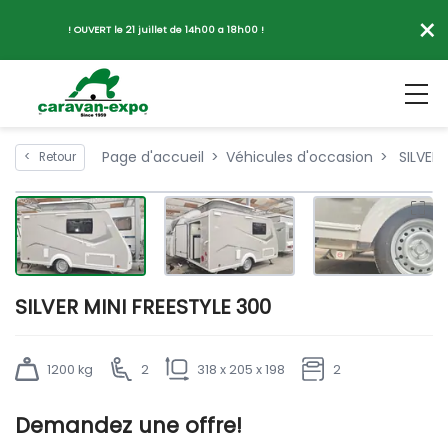
×
! OUVERT le 21 juillet de 14h00 a 18h00 !
Page d'accueil
Véhicules d'occasion
SILVER 
<
Retour
SILVER MINI FREESTYLE 300
1200 kg
2
318 x 205 x 198
2
Demandez une offre!