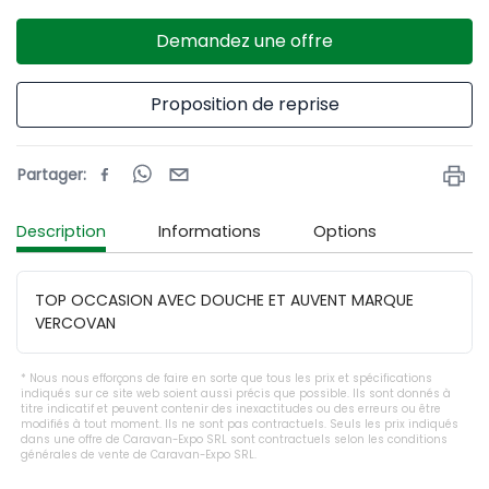
Demandez une offre
Proposition de reprise
Partager
:
Description
Informations
Options
TOP OCCASION AVEC DOUCHE ET AUVENT MARQUE 
VERCOVAN
Nous nous efforçons de faire en sorte que tous les prix et spécifications
indiqués sur ce site web soient aussi précis que possible. Ils sont donnés à
titre indicatif et peuvent contenir des inexactitudes ou des erreurs ou être
modifiés à tout moment. Ils ne sont pas contractuels. Seuls les prix indiqués
dans une offre de Caravan-Expo SRL sont contractuels selon les conditions
générales de vente de Caravan-Expo SRL.