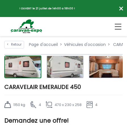
×
! OUVERT le 21 juillet de 14h00 a 18h00 !
Page d'accueil
Véhicules d'occasion
CARAVE
<
Retour
CARAVELAIR EMERAUDE 450
1150 kg
4
470 x 230 x 258
4
Demandez une offre!