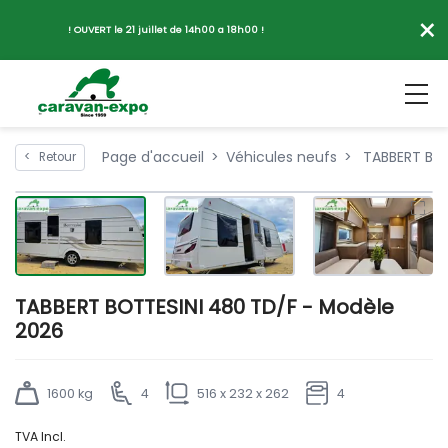
×
! OUVERT le 21 juillet de 14h00 a 18h00 !
Page d'accueil
Véhicules neufs
TABBERT BOT
<
Retour
TABBERT BOTTESINI 480 TD/F - Modèle
2026
1600 kg
4
516 x 232 x 262
4
TVA Incl.