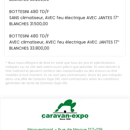
BOTTESINI 480 TD/F

SANS climatiseur, AVEC feu électrique AVEC JANTES 17“

BLANCHES 31.500,00

BOTTESINI 480 TD/F

AVEC climatiseur, AVEC feu électrique AVEC JANTES 17“

BLANCHES 33.800,00
Nous nous efforçons de faire en sorte que tous les prix et spécifications
indiqués sur ce site web soient aussi précis que possible. Ils sont donnés à
titre indicatif et peuvent contenir des inexactitudes ou des erreurs ou être
modifiés à tout moment. Ils ne sont pas contractuels. Seuls les prix indiqués
dans une offre de Caravan-Expo SRL sont contractuels selon les conditions
générales de vente de Caravan-Expo SRL.
Ninovestraat - Rue de Ninove 127-129