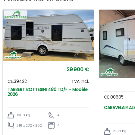
29 900 €
CE.39422
TVA Incl.
TABBERT BOTTESINI 480 TD/F - Modèle
2026
CE.00605
CARA
1600 kg
4
516 x 232 x 262
4
1500 kg