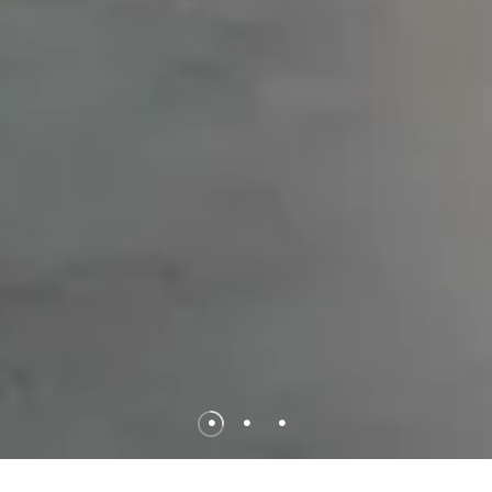
•
•
•