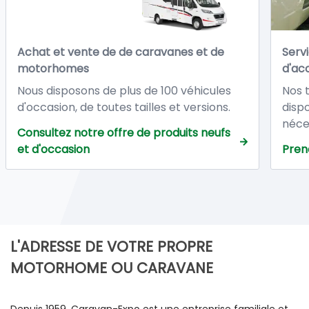
Achat et vente de de caravanes et de
Servi
motorhomes
d'ac
Nous disposons de plus de 100 véhicules
Nos 
d'occasion, de toutes tailles et versions.
disp
Tous nos véhicules d'occasion sont vendus
néce
Consultez notre offre de produits neufs
avec : Garantie totale de 12 mois à
la r
et d'occasion
Pren
compter de la date de livraison dans nos
camp
ateliers.
servi
L'ADRESSE DE VOTRE PROPRE
MOTORHOME OU CARAVANE