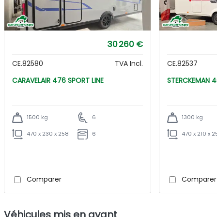
30 260 €
CE.82580
TVA Incl.
CE.82537
CARAVELAIR 476 SPORT LINE
ST
1500 kg
6
1300 kg
470 x 230 x 258
6
470 x 210 x 2
Comparer
Comparer
Véhicules mis en avant