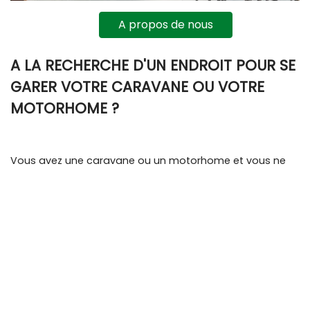
A propos de nous
A LA RECHERCHE D'UN ENDROIT POUR SE
GARER VOTRE CARAVANE OU VOTRE
MOTORHOME ?
Vous avez une caravane ou un motorhome et vous ne
pouvez pas la garer sur votre propre terrain ? Alors nous
vous offrons la solution !
Vous pouvez garer votre caravane toute l'année sans
aucun souci. Même si vous souhaitez garer votre
caravane temporairement, cela ne pose aucun
problème.