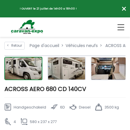
×
! OUVERT le 21 juillet de 14h00 a 18h00 !
Page d'accueil
Véhicules neufs
ACROSS AER
<
Retour
ACROSS AERO 680 CD 140CV
Handgeschakeld
6D
Diesel
3500 kg
4
580 x 237 x 277