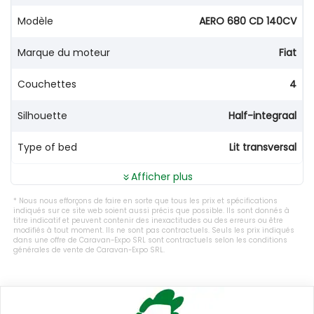
Modèle
AERO 680 CD 140CV
Marque du moteur
Fiat
Couchettes
4
Silhouette
Half-integraal
Type of bed
Lit transversal
Afficher plus
Nous nous efforçons de faire en sorte que tous les prix et spécifications
indiqués sur ce site web soient aussi précis que possible. Ils sont donnés à
titre indicatif et peuvent contenir des inexactitudes ou des erreurs ou être
modifiés à tout moment. Ils ne sont pas contractuels. Seuls les prix indiqués
dans une offre de Caravan-Expo SRL sont contractuels selon les conditions
générales de vente de Caravan-Expo SRL.