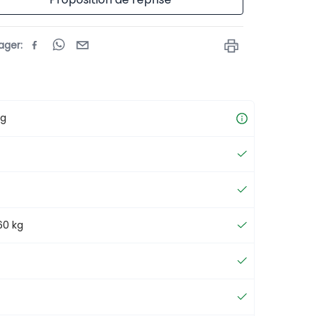
ager
:
ng
60 kg