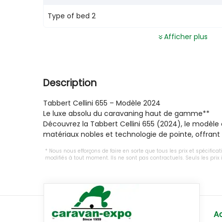
Type of bed 2
Afficher plus
Description
Tabbert Cellini 655 – Modèle 2024

Le luxe absolu du caravaning haut de gamme**

Découvrez la Tabbert Cellini 655 (2024), le modèle 
matériaux nobles et technologie de pointe, offrant 
Nous nous efforçons de faire en sorte que tous les prix et spécifica
modifiés à tout moment. Ils ne sont pas contractuels. Seuls les pri
Ac