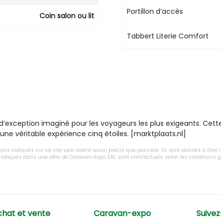
Portillon d’accès
Coin salon ou lit
Tabbert Literie Comfort
d’exception imaginé pour les voyageurs les plus exigeants. Cett
une véritable expérience cinq étoiles. [marktplaats.nl]
tions indiqués sur ce site web soient aussi précis que possible. Ils sont donnés à titre
x indiqués dans une offre de Caravan-Expo SRL sont contractuels selon les conditions
hat et vente
Caravan-expo
Suivez