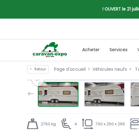
! OUVERT le 21 jui
Acheter
Services
Page d'accueil
Véhicules neufs
TA
<
Retour
2760 kg
4
700 x 250 x 265