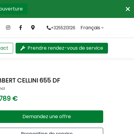
×
'ouverture
Français
+3255213126
act
Prendre rendez-vous de service
BERT CELLINI 655 DF
ncl.
 789 €
Demandez une offre
Proposition de reprise