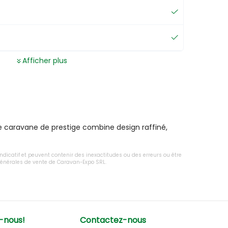
Afficher plus
e caravane de prestige combine design raffiné, 
 indicatif et peuvent contenir des inexactitudes ou des erreurs ou être
 générales de vente de Caravan-Expo SRL.
-nous!
Contactez-nous