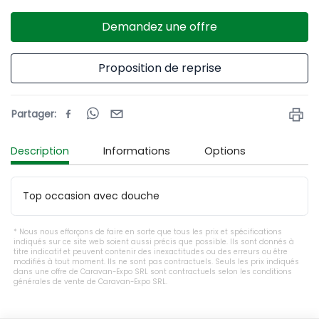
Demandez une offre
Proposition de reprise
Partager
:
Description
Informations
Options
Top occasion avec douche
Nous nous efforçons de faire en sorte que tous les prix et spécifications
indiqués sur ce site web soient aussi précis que possible. Ils sont donnés à
titre indicatif et peuvent contenir des inexactitudes ou des erreurs ou être
modifiés à tout moment. Ils ne sont pas contractuels. Seuls les prix indiqués
dans une offre de Caravan-Expo SRL sont contractuels selon les conditions
générales de vente de Caravan-Expo SRL.