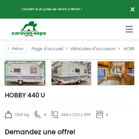
×
! OUVERT le 21 juillet de 14h00 a 18h00 !
Page d'accueil
Véhicules d'occasion
HOBBY 
<
Retour
HOBBY 440 U
1300 kg
4
440 x 220 x 255
4
Demandez une offre!