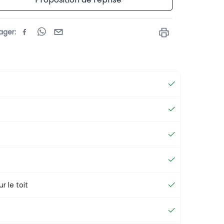
ager
:
r le toit