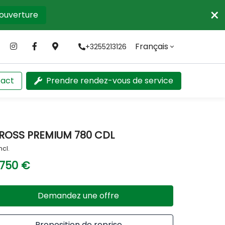
×
'ouverture
Français
+3255213126
act
Prendre rendez-vous de service
ROSS PREMIUM 780 CDL
ncl.
 750 €
Demandez une offre
Proposition de reprise