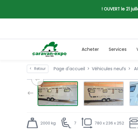
! OUVERT le 21 jui
Acheter
Services
Page d'accueil
Véhicules neufs
AC
<
Retour
2000 kg
7
780 x 236 x 252