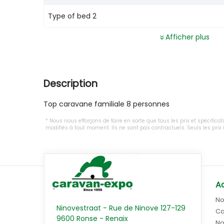
Type of bed 2
Afficher plus
Description
Top caravane familiale 8 personnes
Nous nous efforçons de faire en sorte que tous les prix et spécifica
modifiés à tout moment. Ils ne sont pas contractuels. Seuls les pri
Ac
No
Ninovestraat - Rue de Ninove 127-129
Ca
9600 Ronse - Renaix
No