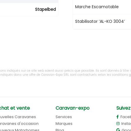
Marche Escamotable
Stapelbed
Stabilisator ‘AL-KO 3004’
tions indiqués sur ce site web soient aussi précis que possible. Ils sont donnés à titre
x indiqués dans une offre de Caravan-Expo SRL sont contractuels selon les conditions
hat et vente
Caravan-expo
Suivez
uvelles Caravanes
Services
Face
ravanes d'occasion
Marques
Inst
uveaux Motorhomes
Blog
Goog