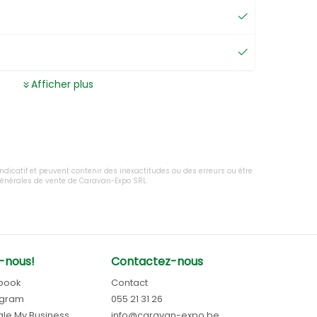
Afficher plus
 indicatif et peuvent contenir des inexactitudes ou des erreurs ou être
 générales de vente de Caravan-Expo SRL.
-nous!
Contactez-nous
book
Contact
agram
055 21 31 26
le My Business
info@caravan-expo.be