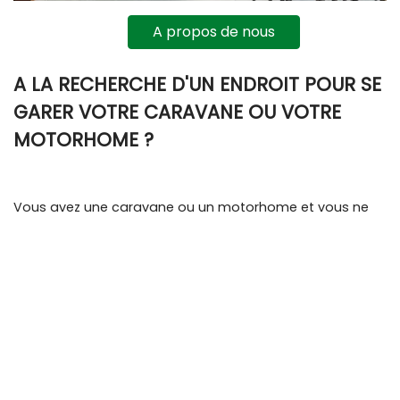
A propos de nous
A LA RECHERCHE D'UN ENDROIT POUR SE
GARER VOTRE CARAVANE OU VOTRE
MOTORHOME ?
Vous avez une caravane ou un motorhome et vous ne
pouvez pas la garer sur votre propre terrain ? Alors nous
vous offrons la solution !
Vous pouvez garer votre caravane toute l'année sans
aucun souci. Même si vous souhaitez garer votre
caravane temporairement, cela ne pose aucun
problème.