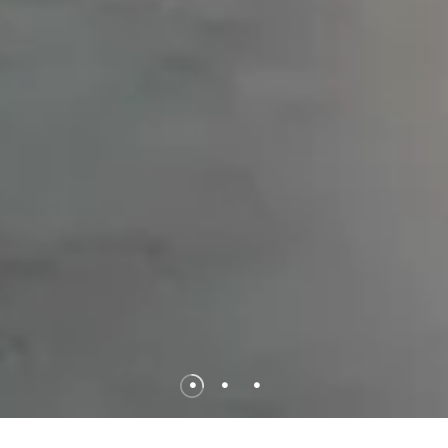
•
•
•