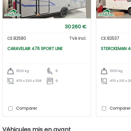
30 260 €
CE.82580
TVA Incl.
CE.82537
CARAVELAIR 476 SPORT LINE
ST
1500 kg
6
1300 kg
470 x 230 x 258
6
470 x 210 x 2
Comparer
Comparer
Véhicules mis en avant