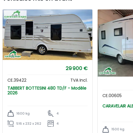
29 900 €
CE.39422
TVA Incl.
TABBERT BOTTESINI 480 TD/F - Modèle
2026
CE.00605
CARA
1600 kg
4
516 x 232 x 262
4
1500 kg