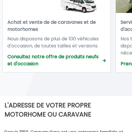
Achat et vente de de caravanes et de
Servi
motorhomes
d'ac
Nous disposons de plus de 100 véhicules
Nos 
d'occasion, de toutes tailles et versions.
disp
Tous nos véhicules d'occasion sont vendus
néce
Consultez notre offre de produits neufs
avec : Garantie totale de 12 mois à
la r
et d'occasion
Pren
compter de la date de livraison dans nos
camp
ateliers.
servi
L'ADRESSE DE VOTRE PROPRE
MOTORHOME OU CARAVANE