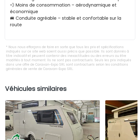
💨 Moins de consommation – aérodynamique et 
économique

🚐 Conduite agréable – stable et confortable sur la 
route

Nous nous efforçons de faire en sorte que tous les prix et spécifications
indiqués sur ce site web soient aussi précis que possible. Ils sont donnés à
titre indicatif et peuvent contenir des inexactitudes ou des erreurs ou être
modifiés à tout moment. Ils ne sont pas contractuels. Seuls les prix indiqués
dans une offre de Caravan-Expo SRL sont contractuels selon les conditions
générales de vente de Caravan-Expo SRL.
Véhicules similaires