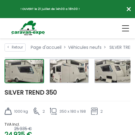
×
! OUVERT le 21 juillet de 14h00 a 18h00 !
Page d'accueil
Véhicules neufs
SILVER TREN
<
Retour
SILVER TREND 350
1000 kg
2
350 x 180 x 198
2
TVA Incl.
25 935 €
24 935 €