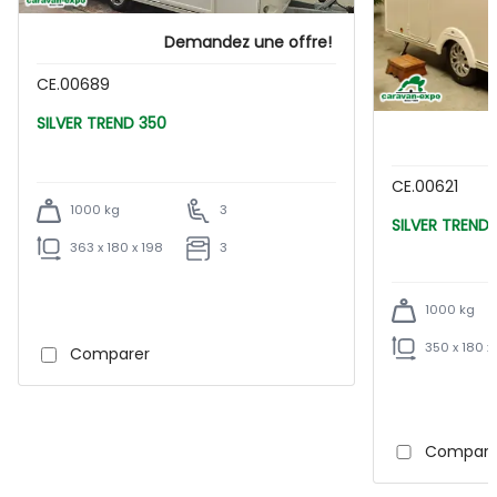
Demandez une offre!
CE.00689
SILVER TREND 350
CE.00621
1000 kg
3
SILVER TREN
363 x 180 x 198
3
1000 kg
350 x 180 x
Comparer
Compare