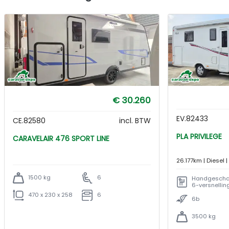
€ 30.260
EV.82433
CE.82580
incl. BTW
PLA PRIVILEGE
CARAVELAIR 476 SPORT LINE
26.177km | Diesel
versnellingsbak
1500 kg
6
Handgescha
6-versnelli
470 x 230 x 258
6
6b
3500 kg