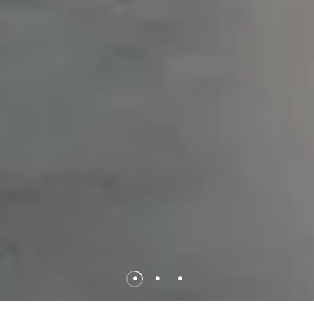
•
•
•