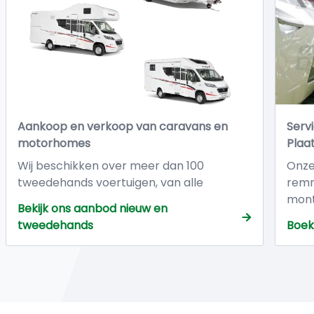
Aankoop en verkoop van caravans en
Serv
motorhomes
Plaa
Wij beschikken over meer dan 100
Onze 
tweedehands voertuigen, van alle
remm
afmetingen en uitvoeringen.. Al onze
mont
Bekijk ons aanbod nieuw en
occasies worden verkocht met : Totale
lage
tweedehands
Boek
garantie van 12 maanden vanaf datum
levering in onze werkplaatsen.