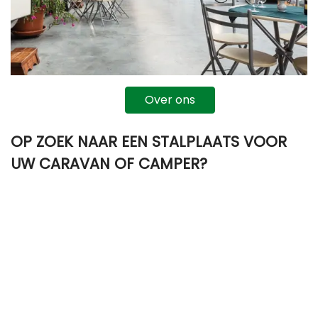
Over ons
OP ZOEK NAAR EEN STALPLAATS VOOR
UW CARAVAN OF CAMPER?
Heeft u een caravan of camper en kunt u deze niet
plaatsen op uw eigen terrein? Dan bieden wij u de
uitkomst!
Het hele jaar onbekommerd uw caravan stallen in een
afgesloten stalling. Ook als u tijdelijk uw caravan wilt
stallen is dat geen probleem.