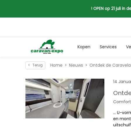
! OPEN op 21 juli in
Kopen
Services
Ve
Home
Nieuws
Ontdek de Caravelai
<
Terug
14 Janua
Ontde
Comforta
... U-vo
en monta
uitschui