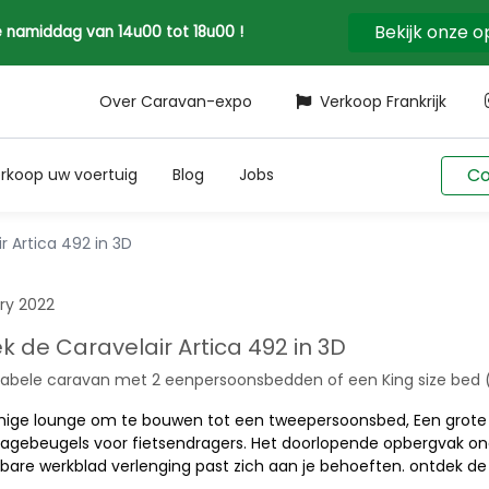
Bekijk onze 
 de namiddag van 14u00 tot 18u00 !
Over Caravan-expo
Verkoop Frankrijk
Co
rkoop uw voertuig
Blog
Jobs
r Artica 492 in 3D
ry 2022
k de Caravelair Artica 492 in 3D
bele caravan met 2 eenpersoonsbedden of een King size bed (1
rmige lounge om te bouwen tot een tweepersoonsbed, Een grote k
gebeugels voor fietsendragers. Het doorlopende opbergvak ond
fbare werkblad verlenging past zich aan je behoeften. ontdek de