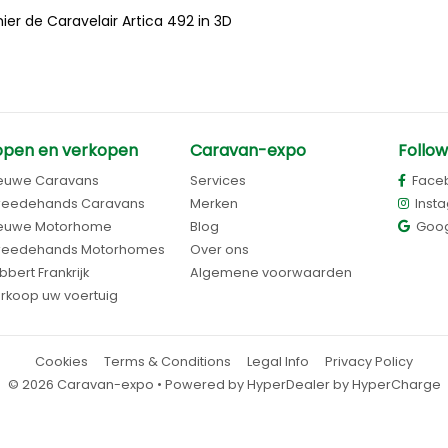
ier de Caravelair Artica 492 in 3D
open en verkopen
Caravan-expo
Follow
euwe Caravans
Services
Face
eedehands Caravans
Merken
Inst
euwe Motorhome
Blog
Goog
eedehands Motorhomes
Over ons
bbert Frankrijk
Algemene voorwaarden
rkoop uw voertuig
Cookies
Terms & Conditions
Legal Info
Privacy Policy
©
2026
Caravan-expo
• Powered by
HyperDealer
by HyperCharge