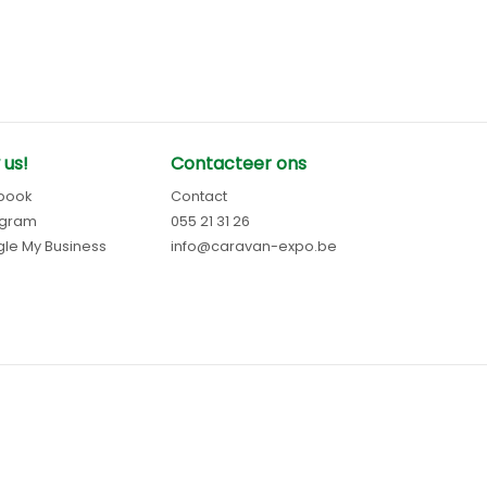
 us!
Contacteer ons
book
Contact
agram
055 21 31 26
le My Business
info@caravan-expo.be