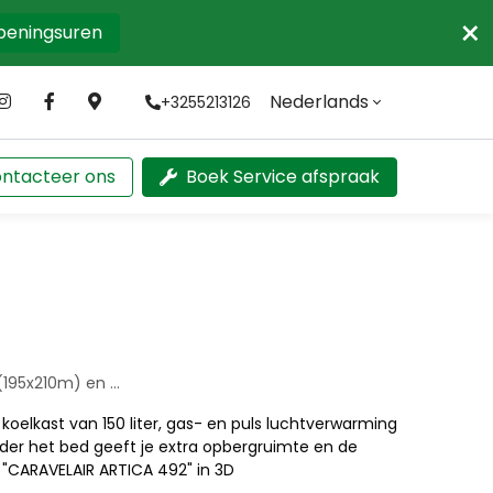
×
openingsuren
Nederlands
+3255213126
ntacteer ons
Boek Service afspraak
95x210m) en ...
oelkast van 150 liter, gas- en puls luchtverwarming
er het bed geeft je extra opbergruimte en de
 "CARAVELAIR ARTICA 492" in 3D