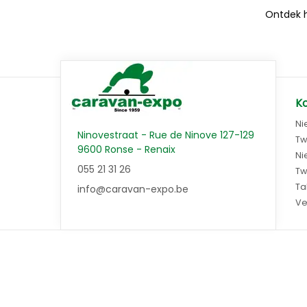
Ontdek h
K
Ni
Ninovestraat - Rue de Ninove 127-129
Tw
9600 Ronse - Renaix
Ni
055 21 31 26
Tw
Ta
info@caravan-expo.be
Ve