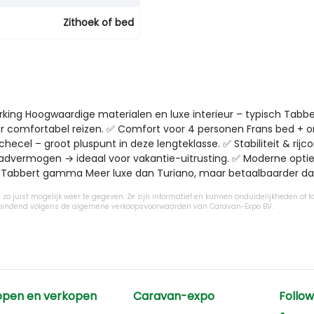
Zithoek of bed
ng Hoogwaardige materialen en luxe interieur – typisch Tabber
r comfortabel reizen. ✅ Comfort voor 4 personen Frans bed + o
l – groot pluspunt in deze lengteklasse. ✅ Stabiliteit & rijcom
vermogen → ideaal voor vakantie-uitrusting. ✅ Moderne opties m
 in Tabbert gamma Meer luxe dan Turiano, maar betaalbaarder dan 
zo juist mogelijk weer te gegeven. Ze zijn informatief en kunnen onduidelijkheden of fo
ijn bindend volgens de algemene verkoopsvoorwaarden van Caravan-Expo BV.
open en verkopen
Caravan-expo
Follow