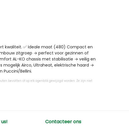
t kwaliteit. ✅ Ideale maat (480) Compact en 
mbouw zitgroep → perfect voor gezinnen of 
fort AL-KO chassis met stabilisatie → veilig en 
ogelijk Airco, Ultraheat, elektrische haard → 
Puccini/Bellini.
uten bevatten of op elk ogenblik gewijzigd worden. Ze zijn niet
 us!
Contacteer ons