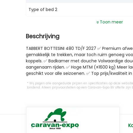
Type of bed 2
Toon meer
Beschrijving
TABBERT BOTTESINI 480 TD/F 2027 ✅ Premium afwerki
gemakkelijk te trekken, maar toch ruim genoeg voo
koppels. ✅ Badkamer met douche Volwaardige douchece
aangenaam rijden. ✅ Hoge MTM (±1600 kg) Meer laad
geschikt voor alle seizoenen. ✅ Top prijs/kwaliteit
Wij pogen alle aangeduide prijzen en specificaties op deze website 
bindend. Alleen prijsvoorstellen op een Caravan-Expo BV offerte z
K