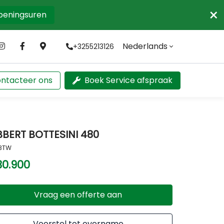
×
openingsuren
Nederlands
+3255213126
ntacteer ons
Boek Service afspraak
BBERT BOTTESINI 480
 BTW
30.900
Vraag een offerte aan
Voorstel tot overname