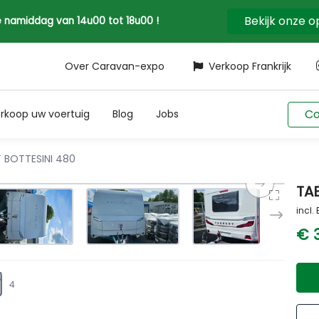
Bekijk onze 
 de namiddag van 14u00 tot 18u00 !
Over Caravan-expo
Verkoop Frankrijk
Co
rkoop uw voertuig
Blog
Jobs
 BOTTESINI 480
TA
incl.
€ 
4