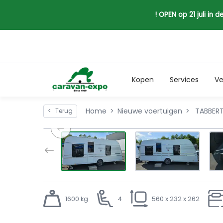
! OPEN op 21 juli in
Kopen
Services
Ve
Home
Nieuwe voertuigen
TABBERT
<
Terug
1600 kg
4
560 x 232 x 262