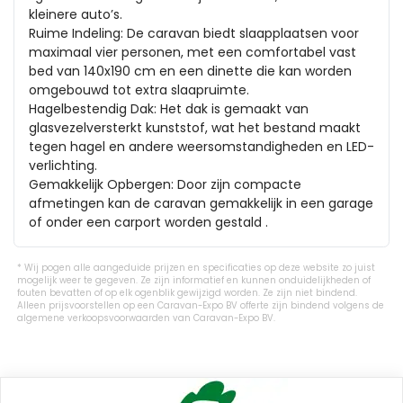
kleinere auto’s.

Ruime Indeling: De caravan biedt slaapplaatsen voor 
maximaal vier personen, met een comfortabel vast 
bed van 140x190 cm en een dinette die kan worden 
omgebouwd tot extra slaapruimte.

Hagelbestendig Dak: Het dak is gemaakt van 
glasvezelversterkt kunststof, wat het bestand maakt 
tegen hagel en andere weersomstandigheden en LED-
verlichting.

Gemakkelijk Opbergen: Door zijn compacte 
afmetingen kan de caravan gemakkelijk in een garage 
of onder een carport worden gestald .
Wij pogen alle aangeduide prijzen en specificaties op deze website zo juist
mogelijk weer te gegeven. Ze zijn informatief en kunnen onduidelijkheden of
fouten bevatten of op elk ogenblik gewijzigd worden. Ze zijn niet bindend.
Alleen prijsvoorstellen op een Caravan-Expo BV offerte zijn bindend volgens de
algemene verkoopsvoorwaarden van Caravan-Expo BV.