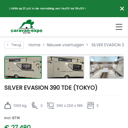
×
! OPEN op 21 juli in de namiddag van 14u00 tot 18u00 !
Home
Nieuwe voertuigen
SILVER EVASION 3
<
Terug
SILVER EVASION 390 TDE (TOKYO)
1300 kg
3
390 x 200 x 198
3
incl. BTW
€ 27.480