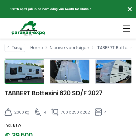
×
! OPEN op 21 juli in de namiddag van 14u00 tot 18u00 !
Home
Nieuwe voertuigen
TABBERT Bottesini
<
Terug
TABBERT Bottesini 620 SD/F 2027
2000 kg
4
700 x 250 x 262
4
incl. BTW
€ 39.500