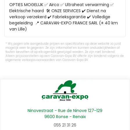
OPTIES MOGELIJK ✅ Airco ✅ Ultraheat verwarming ✅ 
Elektrische haard  🛠️ ONZE SERVICES ✔️ Dienst na 
verkoop verzekerd ✔️ Fabrieksgarantie ✔️ Volledige 
begeleiding  📍 CARAVAN-EXPO FRANCE SARL (± 40 km 
van Lille)
Wij pogen alle aangeduide prijzen en specificaties op deze website zo juist
mogelijk weer te gegeven. Ze zijn informatief en kunnen onduidelijkheden of
fouten bevatten of op elk ogenblik gewijzigd worden. Ze zijn niet bindend.
Alleen prijsvoorstellen op een Caravan-Expo BV offerte zijn bindend volgens de
algemene verkoopsvoorwaarden van Caravan-Expo BV.
Ninovestraat - Rue de Ninove 127-129
9600 Ronse - Renaix
055 21 31 26