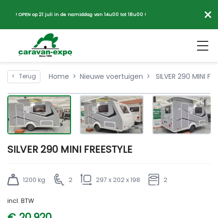
×
! OPEN op 21 juli in de namiddag van 14u00 tot 18u00 !
Home
Nieuwe voertuigen
SILVER 290 MINI FR
<
Terug
SILVER 290 MINI FREESTYLE
1200 kg
2
297 x 202 x 198
2
incl. BTW
€ 20.920