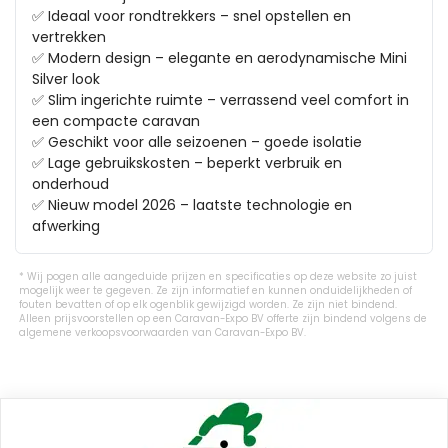
✅ Ideaal voor rondtrekkers – snel opstellen en 
vertrekken

✅ Modern design – elegante en aerodynamische Mini 
Silver look

✅ Slim ingerichte ruimte – verrassend veel comfort in 
een compacte caravan

✅ Geschikt voor alle seizoenen – goede isolatie

✅ Lage gebruikskosten – beperkt verbruik en 
onderhoud

✅ Nieuw model 2026 – laatste technologie en 
afwerking
Wij pogen alle aangeduide prijzen en specificaties op deze website zo juist
mogelijk weer te gegeven. Ze zijn informatief en kunnen onduidelijkheden of
fouten bevatten of op elk ogenblik gewijzigd worden. Ze zijn niet bindend.
Alleen prijsvoorstellen op een Caravan-Expo BV offerte zijn bindend volgens de
algemene verkoopsvoorwaarden van Caravan-Expo BV.