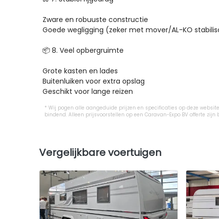
Zware en robuuste constructie

Goede wegligging (zeker met mover/AL-KO stabilisa
📦 8. Veel opbergruimte

Grote kasten en lades

Buitenluiken voor extra opslag

Geschikt voor lange reizen
Wij pogen alle aangeduide prijzen en specificaties op deze website 
bindend. Alleen prijsvoorstellen op een Caravan-Expo BV offerte z
Vergelijkbare voertuigen