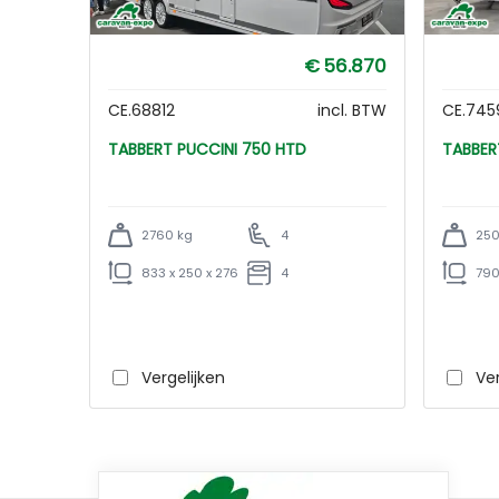
€ 56.870
CE.68812
incl. BTW
CE.745
TABBERT PUCCINI 750 HTD
2760 kg
4
250
833 x 250 x 276
4
790
Vergelijken
Ver