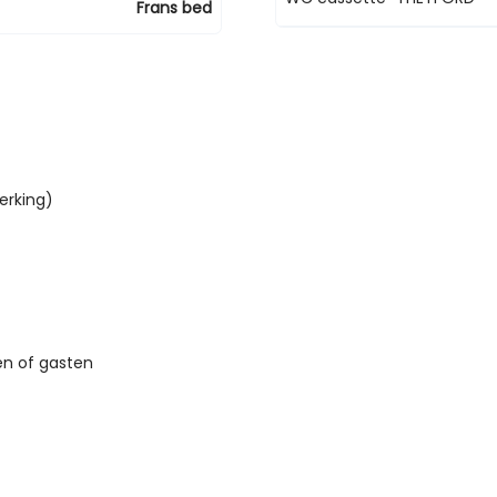
Frans bed
rking)

n of gasten
