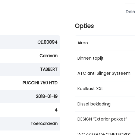
Del
Opties
CE.80894
Airco
Caravan
Binnen tapijt
TABBERT
ATC anti Slinger Systeem
PUCCINI 750 HTD
Koelkast XXL
2018-01-19
Dissel bekleding
4
DESIGN “Exterior pakket”
Toercaravan
WC cassette “THETFORD”