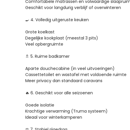
Comfortabele matrassen en volwaardige slaapruim
Geschikt voor langdurig verblijf of overwinteren

🍳 4. Volledig uitgeruste keuken

Grote koelkast

Degelijke kookplaat (meestal 3 pits)

Veel opbergruimte

🚿 5. Ruime badkamer

Aparte douchecabine (in veel uitvoeringen)

Cassettetoilet en wastafel met voldoende ruimte

Meer privacy dan standaard caravans

🔥 6. Geschikt voor alle seizoenen

Goede isolatie

Krachtige verwarming (Truma systeem)

Ideaal voor winterkamperen

⚖️ 7. Stabiel rijgedrag
