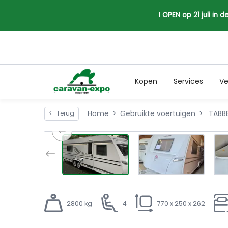
! OPEN op 21 juli in
Kopen
Services
Ve
Home
Gebruikte voertuigen
TABBE
<
Terug
2800 kg
4
770 x 250 x 262