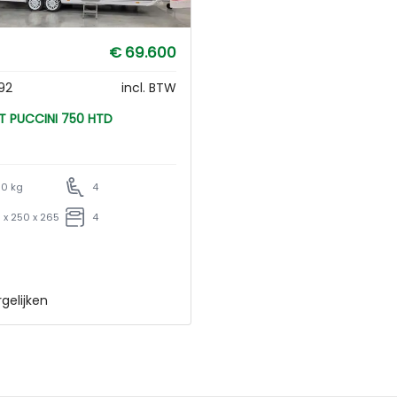
€ 69.600
92
incl. BTW
TABBERT PUCCINI 750 HTD
0 kg
4
 x 250 x 265
4
gelijken