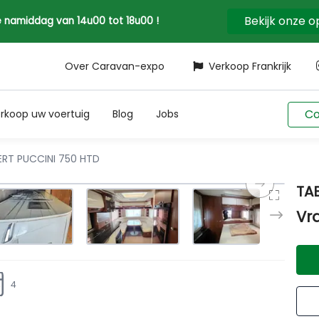
Bekijk onze 
 de namiddag van 14u00 tot 18u00 !
Over Caravan-expo
Verkoop Frankrijk
Co
rkoop uw voertuig
Blog
Jobs
RT PUCCINI 750 HTD
TA
Vr
4