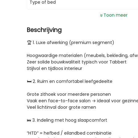
Type of bed
Toon meer
Beschrijving
🏆 1. Luxe afwerking (premium segment)

Hoogwaardige materialen (meubels, bekleding, afwe
Zeer solide bouwkwaliteit typisch voor Tabbert

Stijlvol en tijdloos interieur

🛏️ 2. Ruim en comfortabel leefgedeelte

Grote zithoek voor meerdere personen

Vaak een face-to-face salon → ideaal voor gezinne
Veel lichtinval door grote ramen

🛌 3. Indeling met hoog slaapcomfort

“HTD” = hefbed / eilandbed combinatie
