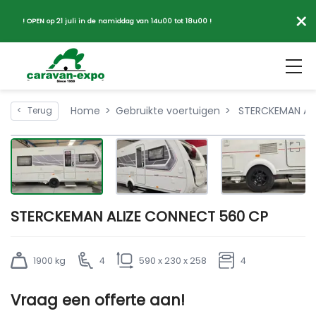
×
! OPEN op 21 juli in de namiddag van 14u00 tot 18u00 !
Home
Gebruikte voertuigen
STERCKEMAN AL
<
Terug
STERCKEMAN ALIZE CONNECT 560 CP
1900 kg
4
590 x 230 x 258
4
Vraag een offerte aan!