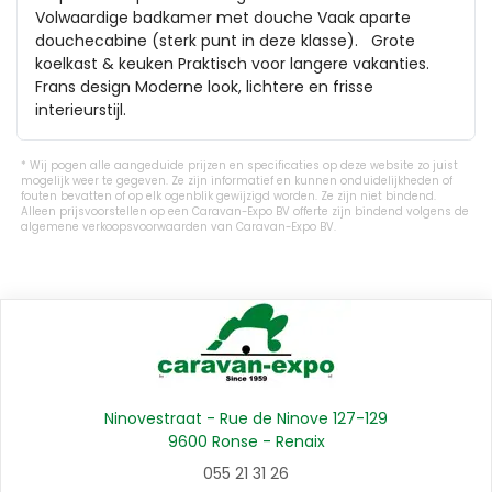
Volwaardige badkamer met douche Vaak aparte 
douchecabine (sterk punt in deze klasse).   Grote 
koelkast & keuken Praktisch voor langere vakanties.   
Frans design Moderne look, lichtere en frisse 
interieurstijl. 
Wij pogen alle aangeduide prijzen en specificaties op deze website zo juist
mogelijk weer te gegeven. Ze zijn informatief en kunnen onduidelijkheden of
fouten bevatten of op elk ogenblik gewijzigd worden. Ze zijn niet bindend.
Alleen prijsvoorstellen op een Caravan-Expo BV offerte zijn bindend volgens de
algemene verkoopsvoorwaarden van Caravan-Expo BV.
Ninovestraat - Rue de Ninove 127-129
9600 Ronse - Renaix
055 21 31 26