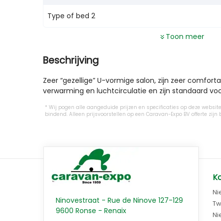
Type of bed 2
Toon meer
Beschrijving
Zeer “gezellige” U-vormige salon, zijn zeer comfort
verwarming en luchtcirculatie en zijn standaard voo
Wij pogen alle aangeduide prijzen en specificaties op deze website 
bindend. Alleen prijsvoorstellen op een Caravan-Expo BV offerte z
K
Ni
Ninovestraat - Rue de Ninove 127-129
Tw
9600 Ronse - Renaix
Ni