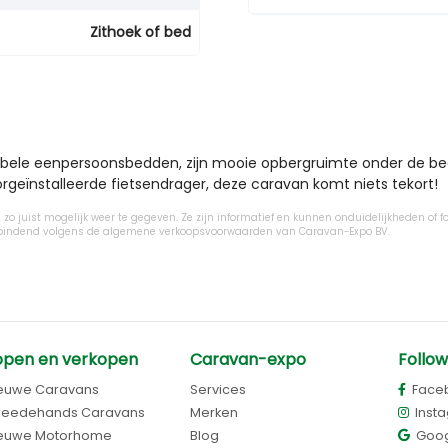
Zithoek of bed
abele eenpersoonsbedden, zijn mooie opbergruimte onder de bedden
rgeïnstalleerde fietsendrager, deze caravan komt niets tekort!
zo juist mogelijk weer te gegeven. Ze zijn informatief en kunnen onduidelijkheden of fo
ijn bindend volgens de algemene verkoopsvoorwaarden van Caravan-Expo BV.
open en verkopen
Caravan-expo
Follow
euwe Caravans
Services
Face
eedehands Caravans
Merken
Inst
euwe Motorhome
Blog
Goog