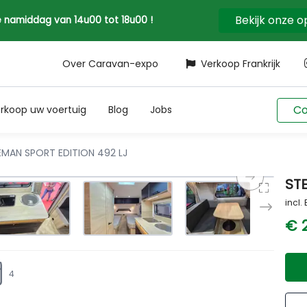
Bekijk onze 
 de namiddag van 14u00 tot 18u00 !
Over Caravan-expo
Verkoop Frankrijk
Co
rkoop uw voertuig
Blog
Jobs
MAN SPORT EDITION 492 LJ
ST
incl.
€ 
4