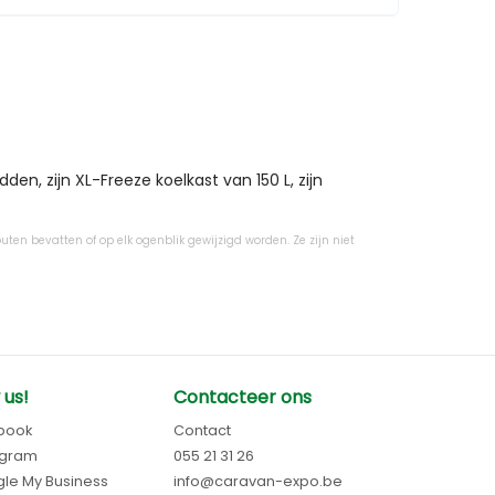
, zijn XL-Freeze koelkast van 150 L, zijn 
uten bevatten of op elk ogenblik gewijzigd worden. Ze zijn niet
 us!
Contacteer ons
book
Contact
agram
055 21 31 26
le My Business
info@caravan-expo.be