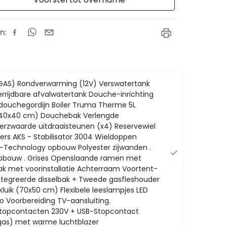
en
:
AS) Rondverwarming (12V) Verswatertank
errijdbare afvalwatertank Douche-inrichting
douchegordijn Boiler Truma Therme 5L
(40x40 cm) Douchebak Verlengde
Verzwaarde uitdraaisteunen (x4) Reservewiel
kers AKS - Stabilisator 3004 Wieldoppen
P-Technology opbouw Polyester zijwanden .
opbouw . Grises Openslaande ramen met
ak met voorinstallatie Achterraam Voortent-
ntegreerde disselbak + Tweede gasfleshouder
uik (70x50 cm) Flexibele leeslampjes LED
o Voorbereiding TV-aansluiting.
Stopcontacten 230V + USB-Stopcontact
as) met warme luchtblazer