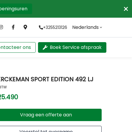
×
openingsuren
Nederlands
+3255213126
ntacteer ons
Boek Service afspraak
ERCKEMAN SPORT EDITION 492 LJ
 BTW
25.490
Vraag een offerte aan
Voorstel tot overname