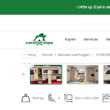
! OPEN op 21 juli in
Kopen
Services
Ve
Home
Nieuwe voertuigen
STERCKE
<
Terug
1500 kg
4
562 x 230 x 258