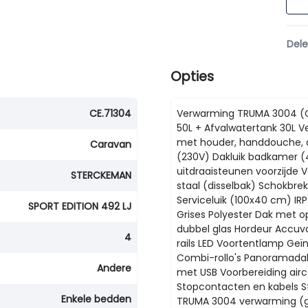
Del
Opties
CE.71304
Verwarming TRUMA 3004 (G
50L + Afvalwatertank 30L V
met houder, handdouche, 
Caravan
(230V) Dakluik badkamer 
uitdraaisteunen voorzijde 
STERCKEMAN
staal (disselbak) Schokbre
Serviceluik (100x40 cm) IR
SPORT EDITION 492 LJ
Grises Polyester Dak met 
dubbel glas Hordeur Accuv
4
rails LED Voortentlamp Geï
Combi-rollo's Panoramadakl
Andere
met USB Voorbereiding airc
Stopcontacten en kabels 
Enkele bedden
TRUMA 3004 verwarming (g