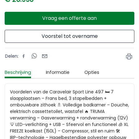
Vraag een offerte aan
Voorstel tot overname
Delen
:
Beschrijving
Informatie
Opties
Voordelen van de Caravelair Sport Line 497 🛏️ 7 
slaapplaatsen – Frans bed, 3 stapelbedden + 
ombouwbare zithoek 🚿 Volledige badkamer – Douche, 
elektrisch cassettetoilet, wastafel 🔥 TRUMA 
verwarming – Gasverwarming + rondverwarming (12V) 
💡 LED-verlichting + USB – Sfeervol en functioneel 🧊 XL 
FREEZE koelkast (150L) – Compressor, stil en ruim 🛠️ 
IRP-technologie – Hagelbestendige polyester opbouw 