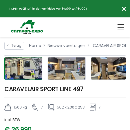
×
! OPEN op 21 juli in de namiddag van 14u00 tot 18u00 !
Home
Nieuwe voertuigen
CARAVELAIR SPORT 
<
Terug
CARAVELAIR SPORT LINE 497
1500 kg
7
562 x 230 x 258
7
incl. BTW
€ 26.990