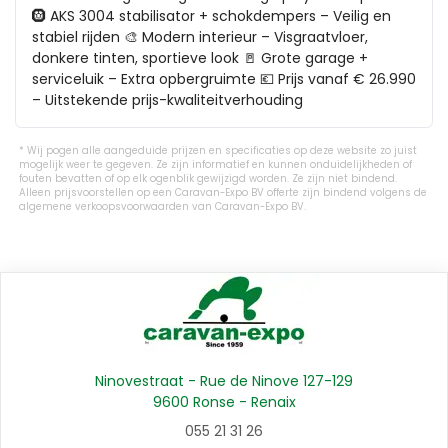
🛞 AKS 3004 stabilisator + schokdempers – Veilig en 
stabiel rijden 🎨 Modern interieur – Visgraatvloer, 
donkere tinten, sportieve look 🚪 Grote garage + 
serviceluik – Extra opbergruimte 💶 Prijs vanaf € 26.990 
– Uitstekende prijs-kwaliteitverhouding
Wij pogen alle aangeduide prijzen en specificaties op deze website zo juist
mogelijk weer te gegeven. Ze zijn informatief en kunnen onduidelijkheden of
fouten bevatten of op elk ogenblik gewijzigd worden. Ze zijn niet bindend.
Alleen prijsvoorstellen op een Caravan-Expo BV offerte zijn bindend volgens de
algemene verkoopsvoorwaarden van Caravan-Expo BV.
Ninovestraat - Rue de Ninove 127-129
9600 Ronse - Renaix
055 21 31 26