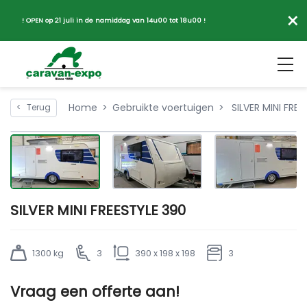
×
! OPEN op 21 juli in de namiddag van 14u00 tot 18u00 !
Home
Gebruikte voertuigen
SILVER MINI FREE
<
Terug
SILVER MINI FREESTYLE 390
1300 kg
3
390 x 198 x 198
3
Vraag een offerte aan!