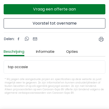
Vraag een offerte aan
Voorstel tot overname
Delen
:
Beschrijving
Informatie
Opties
top occasie 
Wij pogen alle aangeduide prijzen en specificaties op deze website zo juist
mogelijk weer te gegeven. Ze zijn informatief en kunnen onduidelijkheden of
fouten bevatten of op elk ogenblik gewijzigd worden. Ze zijn niet bindend.
Alleen prijsvoorstellen op een Caravan-Expo BV offerte zijn bindend volgens de
algemene verkoopsvoorwaarden van Caravan-Expo BV.