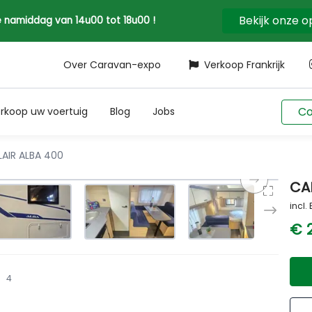
Bekijk onze 
 de namiddag van 14u00 tot 18u00 !
Over Caravan-expo
Verkoop Frankrijk
Co
rkoop uw voertuig
Blog
Jobs
AIR ALBA 400
CA
incl.
€ 
4