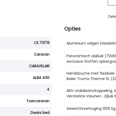
Del
Opties
CE.73178
Aluminium velgen Disselaf
Caravan
Panoramisch dakluik (70x5
exclusive Stoffen opbergv
CARAVELAIR
Handdouche met flexibele s
ALBA 400
Boiler Truma Therme 5L (2
4
AKS-stabilisatorkoppeling, 
Versterkte steunen , Zijluik 
Toercaravan
Gewichtsverhoging 1300 kg
Dwars bed