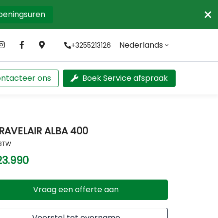
×
openingsuren
Nederlands
+3255213126
ntacteer ons
Boek Service afspraak
RAVELAIR ALBA 400
 BTW
23.990
Vraag een offerte aan
Voorstel tot overname