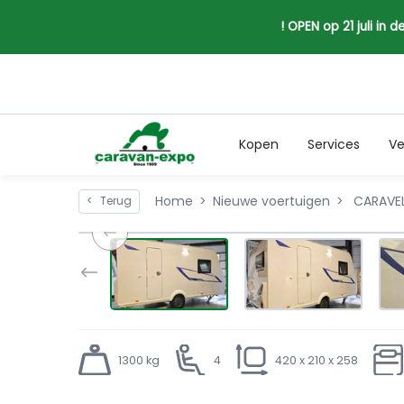
! OPEN op 21 juli in
Kopen
Services
Ve
Home
Nieuwe voertuigen
CARAVEL
<
Terug
1300 kg
4
420 x 210 x 258