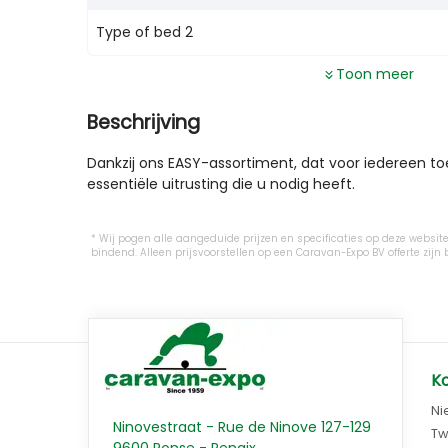
Type of bed 2
Toon meer
Beschrijving
Dankzij ons EASY-assortiment, dat voor iedereen toe
essentiële uitrusting die u nodig heeft.

Wij pogen alle aangeduide prijzen en specificaties op deze website 
bindend. Alleen prijsvoorstellen op een Caravan-Expo BV offerte z
K
Ni
Ninovestraat - Rue de Ninove 127-129
Tw