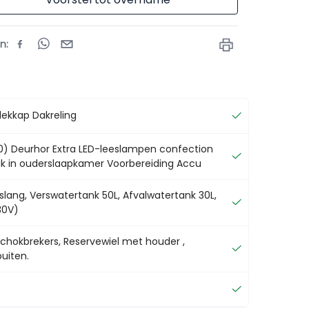
en
:
dekkap Dakreling
0) Deurhor Extra LED-leeslampen confection
ak in ouderslaapkamer Voorbereiding Accu
lang, Verswatertank 50L, Afvalwatertank 30L,
30V)
Schokbrekers, Reservewiel met houder ,
buiten.