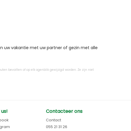
an uw vakantie met uw partner of gezin met alle 
uten bevatten of op elk ogenblik gewijzigd worden. Ze zijn niet
 us!
Contacteer ons
book
Contact
agram
055 21 31 26