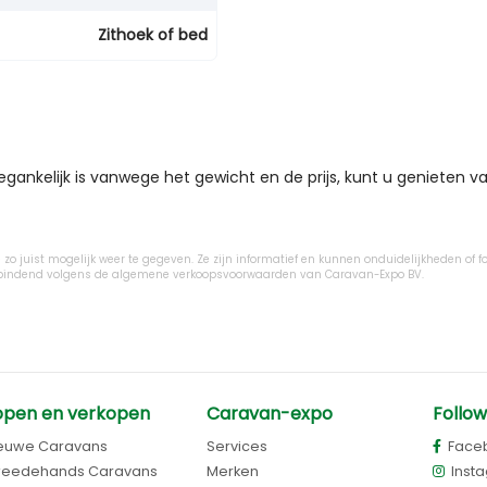
Zithoek of bed
gankelijk is vanwege het gewicht en de prijs, kunt u genieten v
zo juist mogelijk weer te gegeven. Ze zijn informatief en kunnen onduidelijkheden of fo
ijn bindend volgens de algemene verkoopsvoorwaarden van Caravan-Expo BV.
open en verkopen
Caravan-expo
Follow
euwe Caravans
Services
Face
eedehands Caravans
Merken
Inst