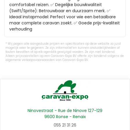
comfortabel reizen. ✅ Degelijke bouwkwaliteit 
(Swift/Sprite): Betrouwbaar en duurzaam merk. ✅ 
Ideaal instapmodel: Perfect voor wie een betaalbare 
maar complete caravan zoekt. ✅ Goede prijs-kwaliteit 
verhouding
Wij pogen alle aangeduide prijzen en specificaties op deze website zo juist
mogelijk weer te gegeven. Ze zijn informatief en kunnen onduidelijkheden of
fouten bevatten of op elk ogenblik gewijzigd worden. Ze zijn niet bindend.
Alleen prijsvoorstellen op een Caravan-Expo BV offerte zijn bindend volgens de
algemene verkoopsvoorwaarden van Caravan-Expo BV.
Ninovestraat - Rue de Ninove 127-129
9600 Ronse - Renaix
055 21 31 26