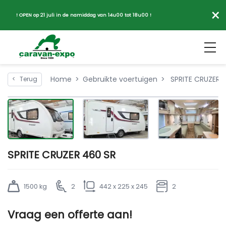
×
! OPEN op 21 juli in de namiddag van 14u00 tot 18u00 !
Home
Gebruikte voertuigen
SPRITE CRUZER 
<
Terug
SPRITE CRUZER 460 SR
1500 kg
2
442 x 225 x 245
2
Vraag een offerte aan!