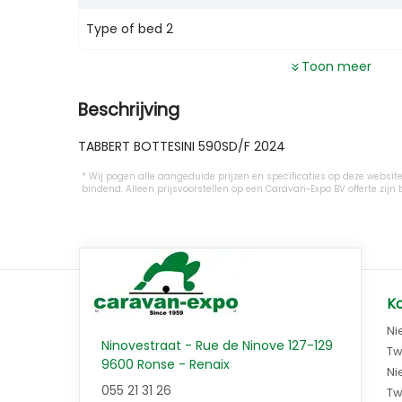
Type of bed 2
Toon meer
Beschrijving
TABBERT BOTTESINI 590SD/F 2024
Wij pogen alle aangeduide prijzen en specificaties op deze website 
bindend. Alleen prijsvoorstellen op een Caravan-Expo BV offerte z
K
Ni
Ninovestraat - Rue de Ninove 127-129
Tw
9600 Ronse - Renaix
Ni
055 21 31 26
Tw