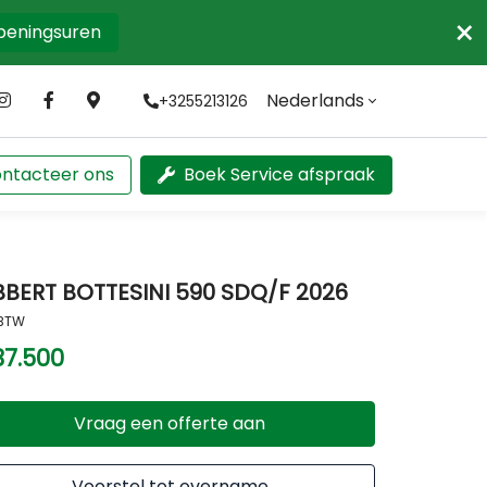
×
openingsuren
Nederlands
+3255213126
ntacteer ons
Boek Service afspraak
BBERT BOTTESINI 590 SDQ/F 2026
 BTW
37.500
Vraag een offerte aan
Voorstel tot overname