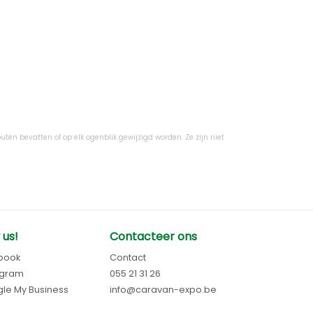
uten bevatten of op elk ogenblik gewijzigd worden. Ze zijn niet
 us!
Contacteer ons
book
Contact
agram
055 21 31 26
le My Business
info@caravan-expo.be