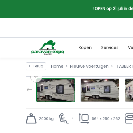
! OPEN op 21 juli in
Kopen
Services
Ve
Home
Nieuwe voertuigen
TABBERT
<
Terug
2000 kg
4
664 x 250 x 262