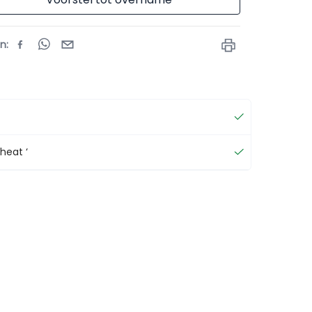
en
:
heat ‘