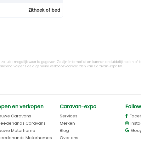
Zithoek of bed
zo juist mogelijk weer te gegeven. Ze zijn informatief en kunnen onduidelijkheden of fo
ijn bindend volgens de algemene verkoopsvoorwaarden van Caravan-Expo BV.
open en verkopen
Caravan-expo
Follow
euwe Caravans
Services
Face
eedehands Caravans
Merken
Inst
euwe Motorhome
Blog
Goog
eedehands Motorhomes
Over ons