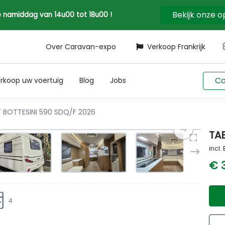
Bekijk onze 
 de namiddag van 14u00 tot 18u00 !
Over Caravan-expo
Verkoop Frankrijk
Co
rkoop uw voertuig
Blog
Jobs
 BOTTESINI 590 SDQ/F 2026
TA
incl.
€ 
4