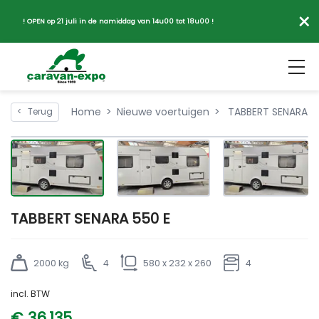
×
! OPEN op 21 juli in de namiddag van 14u00 tot 18u00 !
Home
Nieuwe voertuigen
TABBERT SENARA 5
<
Terug
TABBERT SENARA 550 E
2000 kg
4
580 x 232 x 260
4
incl. BTW
€ 36.135