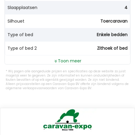
Slaapplaatsen
4
Silhouet
Toercaravan
Type of bed
Enkele bedden
Type of bed 2
Zithoek of bed
Toon meer
Wij pogen alle aangeduide prijzen en specificaties op deze website zo juist
mogelijk weer te gegeven. Ze zijn informatief en kunnen onduidelijkheden of
fouten bevatten of op elk ogenblik gewijzigd worden. Ze zijn niet bindend.
Alleen prijsvoorstellen op een Caravan-Expo BV offerte zijn bindend volgens de
algemene verkoopsvoorwaarden van Caravan-Expo BV.