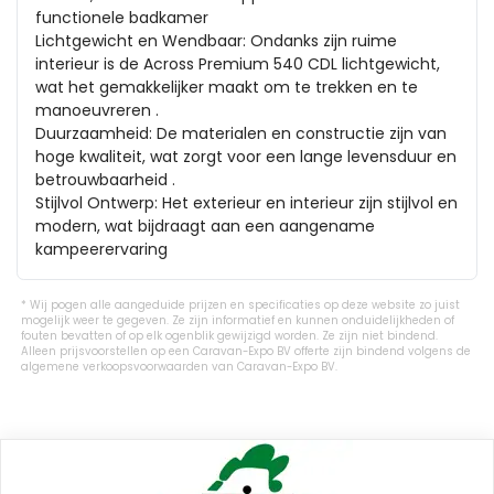
functionele badkamer

Lichtgewicht en Wendbaar: Ondanks zijn ruime 
interieur is de Across Premium 540 CDL lichtgewicht, 
wat het gemakkelijker maakt om te trekken en te 
manoeuvreren .

Duurzaamheid: De materialen en constructie zijn van 
hoge kwaliteit, wat zorgt voor een lange levensduur en 
betrouwbaarheid .

Stijlvol Ontwerp: Het exterieur en interieur zijn stijlvol en 
modern, wat bijdraagt aan een aangename 
kampeerervaring
Wij pogen alle aangeduide prijzen en specificaties op deze website zo juist
mogelijk weer te gegeven. Ze zijn informatief en kunnen onduidelijkheden of
fouten bevatten of op elk ogenblik gewijzigd worden. Ze zijn niet bindend.
Alleen prijsvoorstellen op een Caravan-Expo BV offerte zijn bindend volgens de
algemene verkoopsvoorwaarden van Caravan-Expo BV.