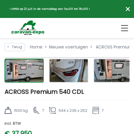
×
! OPEN op 21 juli in de namiddag van 14u00 tot 18u00 !
Home
Nieuwe voertuigen
ACROSS Premium 
<
Terug
ACROSS Premium 540 CDL
1500 kg
7
544 x 236 x 252
7
incl. BTW
€ 37.950