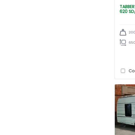
TABBERT Dernier modèl BOT
620 SD
200
650
Co