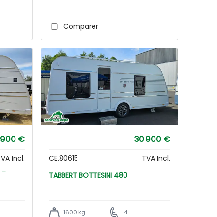
Comparer
 900 €
30 900 €
VA Incl.
CE.80615
TVA Incl.
TABBERT BOTTESINI 480
1600 kg
4