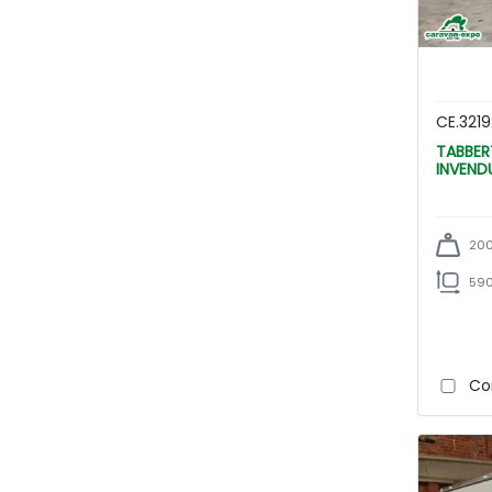
CE.3219
TABBERT BELLINI 570 SHTD/
INVEND
200
590
Co