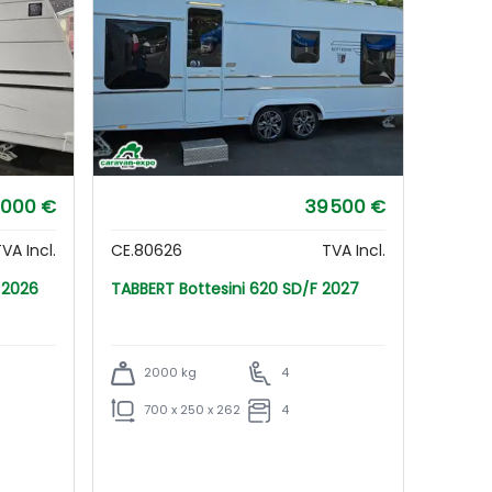
 000 €
39 500 €
VA Incl.
CE.80626
TVA Incl.
/F 2026
TABBERT Bottesini 620 SD/F 2027
2000 kg
4
700 x 250 x 262
4