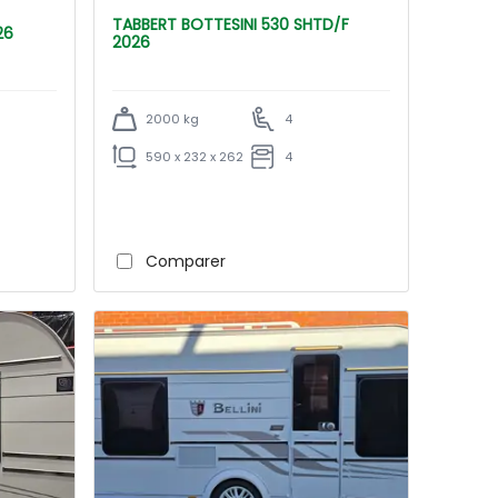
TABBERT BOTTESINI 530 SHTD/F
026
2026
2000 kg
4
590 x 232 x 262
4
Comparer