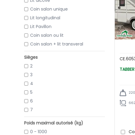
Lit alcôve
Coin salon unique
Lit longitudinal
Lit Pavillon
Coin salon ou lit
Coin salon + lit transveral
Sièges
CE.605
2
3
4
5
220
6
662
7
Poids maximal autorisé (kg)
0 - 1000
Co