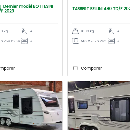
TESINI
TABBERT BELLINI 480 TD/F 2
/F 2023
0 kg
4
1600 kg
4
 x 250 x 264
4
562 x 232 x 262
4
mparer
Comparer