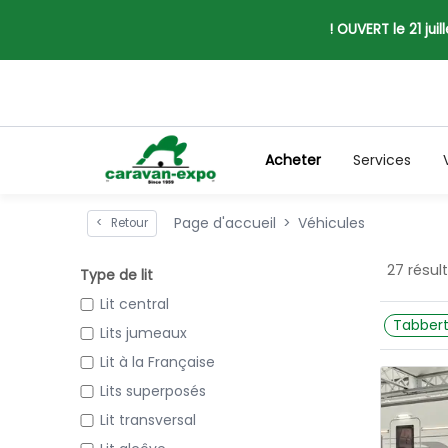
! OUVERT le 21 jui
Acheter
Services
Page d'accueil
Véhicules
<
Retour
27 résul
Type de lit
Lit central
Tabbert
Lits jumeaux
Lit à la Française
Lits superposés
Lit transversal