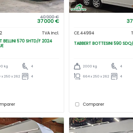
40 900 €
37 000 €
37
2
TVA Incl.
CE.44994
T
F 2024
TABBERT BOTTESINI 590 S
UE
0 kg
4
2000 kg
4
 x 250 x 262
4
664 x 250 x 262
4
mparer
Comparer