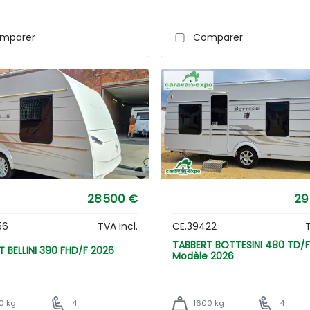
mparer
Comparer
28 500 €
29
56
TVA Incl.
CE.39422
T
TABBERT BOTTESINI 480 TD/F -
TABBERT BELLINI 390 FHD/F 2026
Modèle 2026
0 kg
4
1600 kg
4