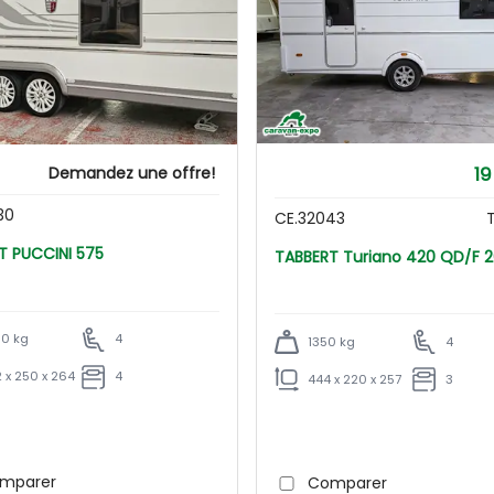
19
Demandez une offre!
30
CE.32043
T
TABBERT PUCCINI 575
TABBERT Turiano 420 QD/F
0 kg
4
1350 kg
4
 x 250 x 264
4
444 x 220 x 257
3
mparer
Comparer