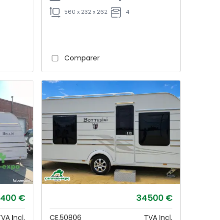
560 x 232 x 262
4
Comparer
 400 €
34 500 €
VA Incl.
CE.50806
TVA Incl.