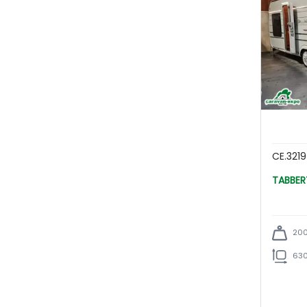
CE.321
200
630