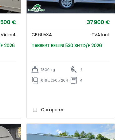
 500 €
37 900 €
VA Incl.
CE.60534
TVA Incl.
DQ/F 2026
TABBERT BELLINI 530 SHTD/F 2026
1800 kg
4
616 x 250 x 264
4
Comparer