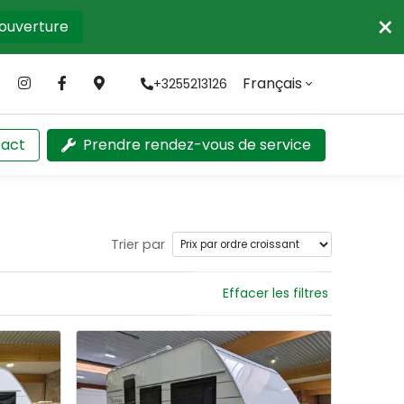
×
'ouverture
Français
+3255213126
act
Prendre rendez-vous de service
Trier par
Effacer les filtres