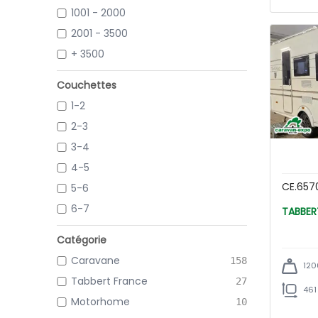
1001 - 2000
2001 - 3500
+ 3500
Couchettes
1-2
2-3
3-4
4-5
CE.657
5-6
6-7
Catégorie
Caravane
158
120
Tabbert France
27
461
Motorhome
10