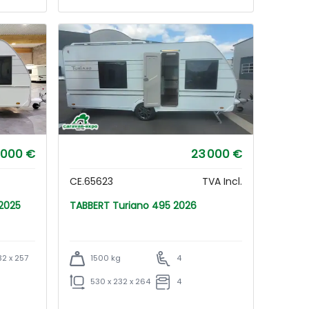
 000 €
23 000 €
CE.65623
TVA Incl.
F 2025
TABBERT Turiano 495 2026
32 x 257
1500 kg
4
530 x 232 x 264
4