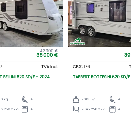
42 900 €
38 000 €
39
97
TVA Incl.
CE.32176
T
TABBERT BELLINI 620 SD/F - 2024
TABBERT BOTTESINI 620 SD
0 kg
4
2000 kg
4
 x 250 x 275
4
704 x 250 x 275
4