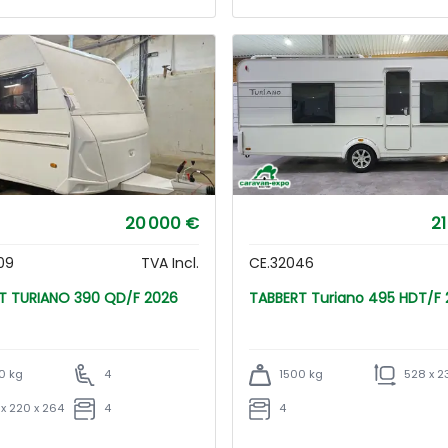
20 000 €
21
09
TVA Incl.
CE.32046
TABBERT TURIANO 390 QD/F 2026
TABBERT Turiano 495 HDT/
0 kg
4
1500 kg
528 x 2
 x 220 x 264
4
4