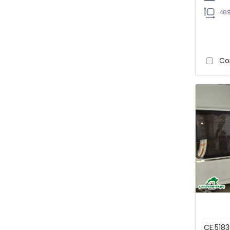
489
Co
CE.518