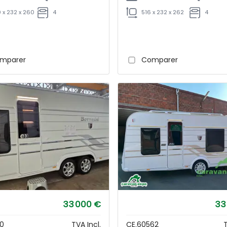
 x 232 x 260
4
516 x 232 x 262
4
mparer
Comparer
33 000 €
33
30
TVA Incl.
CE.60562
T