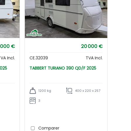
 000 €
20 000 €
VA Incl.
CE.32039
TVA Incl.
 2025
TABBERT TURIANO 390 QD/F 2025
1200 kg
400 x 220 x 257
3
Comparer